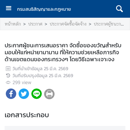
กรมสนธิสัญญาและกฎหมาย
ห
หน้าหลัก
ประกาศ
ประกาศจัดซื้อจัดจ้าง
ประกาศผู้ชนะการเสนอราคา
น้
า
เ
ประกาศผู้ชนะการเสนอราคา จัดซื้อของขวัญสำหรับ
เ
มอบให้แก่หน่ายามามาน ที่ให้ความช่วยเหลือภารกิจ
ร
ด้านเขตแดนของกระทรวงๆ โดยวิธีเฉพาะเจาะจง
ก
วันที่นำเข้าข้อมูล
25 มี.ค. 2569
เ
วันที่ปรับปรุงข้อมูล
25 มี.ค. 2569
กี่
299
view
ย
ว
กั
บ
เอกสารประกอบ
ก
ร
ม