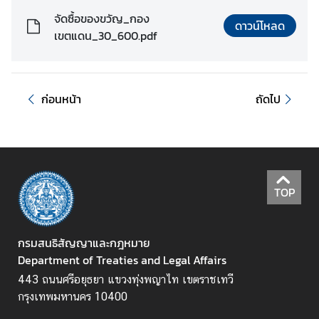
จัดซื้อของขวัญ_กอง
ดาวน์โหลด
เขตแดน_30_600.pdf
ส
น
ธิ
สั
ก่อนหน้า
ถัดไป
ญ
ญ
า
ก
TOP
ฎ
ห
ม
กรมสนธิสัญญาและกฎหมาย
า
Department of Treaties and Legal Affairs
ย
443 ถนนศรีอยุธยา แขวงทุ่งพญาไท เขตราชเทวี
ร
กรุงเทพมหานคร 10400
ะ