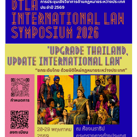
ส
น
ธิ
สั
ญ
ญ
า
ก
ฎ
ห
ม
า
ย
ร
ะ