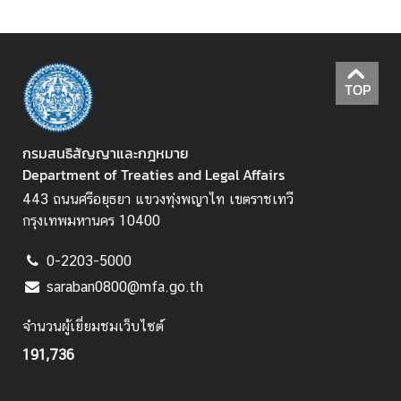
ข้
อ
มู
ล
TOP
ก
ฎ
กรมสนธิสัญญาและกฎหมาย
ห
Department of Treaties and Legal Affairs
ม
443 ถนนศรีอยุธยา แขวงทุ่งพญาไท เขตราชเทวี
า
กรุงเทพมหานคร 10400
ย
/
0-2203-5000
ร
saraban0800@mfa.go.th
ะ
เ
จำนวนผู้เยี่ยมชมเว็บไซต์
บี
191,736
ย
บ