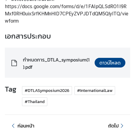
เ
https://docs.google.com/forms/d/e/1FAIpQLSdRO1I9R
เ
Mxf0RH0uixSrfKHMnHID7CPEyZVPJDTdQM5QlylTQ/vie
ด
wform
น
เอกสารประกอบ
ภ
า
ร
กิ
กำหนดการ_DTLA_symposium(1
ดาวน์โหลด
จ
).pdf
อื่
น
Tag
#DTLASymposium2026
#InternationalLaw
เ
#Thailand
เ
ห
ล่
ก่อนหน้า
ถัดไป
ง