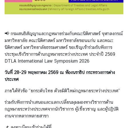
ห
ว่
า
ง
ป
📢 กรมสนธิสัญญาและกฎหมายร่วมกับคณะนิติศาสตร์ จุฬาลงกรณ์
ร
มหาวิทยาลัย คณะนิติศาสตร์ มหาวิทยาลัยขอนแก่น และคณะ
ะ
นิติศาสตร์ มหาวิทยาลัยธรรมศาสตร์ ขอเชิญเข้าร่วมรับฟังการ
เ
ประชุมเชิงวิชาการด้านกฎหมายระหว่างประเทศ ประจำปี 2569
ท
DTLA International Law Symposium 2026
ศ
วันที่ 28-29 พฤษภาคม 2569 ณ ห้องนราธิป กระทรวงการต่าง
ประเทศ
ข้
อ
ภายใต้หัวข้อ “ยกระดับไทย ด้วยมิติใหม่กฎหมายระหว่างประเทศ”
มู
ร่วมรับฟังการนำเสนอและแลกเปลี่ยนมุมมองทางวิชาการด้าน
ล
กฎหมายระหว่างประเทศจากนักวิชาการ ผู้เชี่ยวชาญ และผู้ปฏิบัติ
เ
งานจากหลากหลายสาขา
ข
ต
📌 ลงทะเบียนเข้าร่วมได้ที่