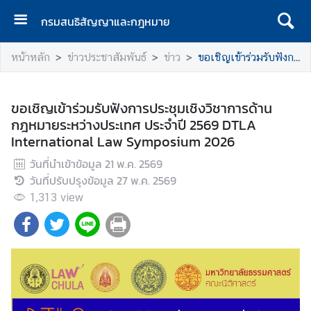
กรมสนธิสัญญาและกฎหมาย
ห
หน้าหลัก
ข่าวประชาสัมพันธ์
ข่าว
ขอเชิญเข้าร่วมรับฟังการประชุมเชิงวิชาการด้านกฎหมายระหว่างประเทศ ประจำปี 2569 DTLA International Law Symposium 2026
น้
า
เ
ขอเชิญเข้าร่วมรับฟังการประชุมเชิงวิชาการด้าน
เ
กฎหมายระหว่างประเทศ ประจำปี 2569 DTLA
ร
International Law Symposium 2026
ก
วันที่นำเข้าข้อมูล
21 พ.ค. 2569
เ
วันที่ปรับปรุงข้อมูล
27 พ.ค. 2569
กี่
1,313
view
ย
ว
กั
บ
ก
ร
ม