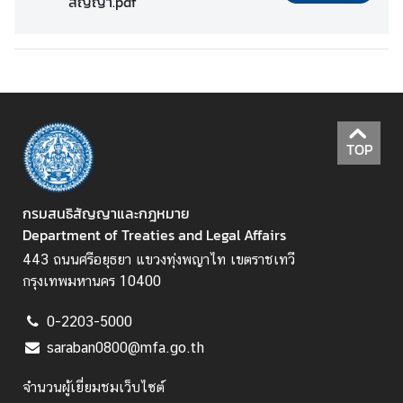
สัญญา.pdf
ส
น
ธิ
สั
ญ
TOP
ญ
า
กรมสนธิสัญญาและกฎหมาย
Department of Treaties and Legal Affairs
ก
443 ถนนศรีอยุธยา แขวงทุ่งพญาไท เขตราชเทวี
ฎ
กรุงเทพมหานคร 10400
ห
ม
0-2203-5000
า
ย
saraban0800@mfa.go.th
ร
จำนวนผู้เยี่ยมชมเว็บไซต์
ะ