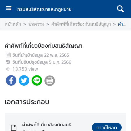
กรมสนธิสัญญาและกฎหมาย
ห
หน้าหลัก
บทความ
คําศัพท์ท่ี่เก่ี่ยวข้องกับสนธิสัญญา
คำศัพท์ที่เกี่ยวข้องกับสนธิสัญญา
น้
า
เ
คำศัพท์ที่เกี่ยวข้องกับสนธิสัญญา
เ
วันที่นำเข้าข้อมูล
ร
22 พ.ย. 2565
วันที่ปรับปรุงข้อมูล
ก
5 ม.ค. 2566
13,753
view
เ
กี่
ย
ว
เอกสารประกอบ
กั
บ
ก
ร
คำศัพท์ที่เกี่ยวข้องกับสนธิ
ดาวน์โหลด
ม