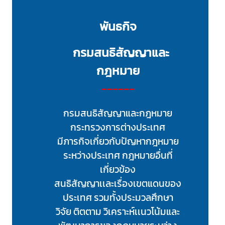
ห
ว่
พันธกิจ
า
ง
กรมสนธิสัญญาและ
ป
ร
กฎหมาย
ะ
------
เ
ท
กรมสนธิสัญญาและกฎหมาย
ศ
กระทรวงการต่างประเทศ
มีภารกิจเกี่ยวกับปัญหากฎหมาย
ข้
ระหว่างประเทศ กฎหมายอื่นที่
อ
เกี่ยวข้อง
มู
สนธิสัญญาเเละเรื่องเขตแดนของ
ล
เ
ประเทศ รวมทั้งประมวลศึกษา
ข
วิจัย ติตตาม วิเคราะห์เเนวโน้มและ
ต