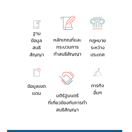
ส
น
ธิ
ฐาน
สั
หลักเกณฑ์เเละ
ข้อมูล
กฎหมาย
ญ
กระบวนการ
สนธิ
ระหว่าง
ญ
ทำสนธิสัญญา
สัญญา
ประเทศ
า
ก
ภารกิจ
ฎ
ข้อมูลเขต
อื่นๆ
ห
เเดน
มติรัฐมนตรี
ม
ที่เกี่ยวข้องกับการทำ
า
สนธิสัญญา
ย
ร
ะ