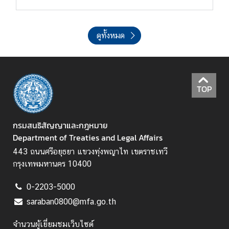
ที่
เ
กี่
ดูทั้งหมด
ย
ว
ข้
อ
ง
TOP
ก
กรมสนธิสัญญาและกฎหมาย
า
Department of Treaties and Legal Affairs
ร
443 ถนนศรีอยุธยา แขวงทุ่งพญาไท เขตราชเทวี
ส่
กรุงเทพมหานคร 10400
ง
เ
0-2203-5000
ส
saraban0800@mfa.go.th
ริ
ม
จำนวนผู้เยี่ยมชมเว็บไซต์