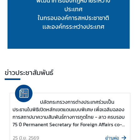
พัฒนาการของกฎหมายระหว่าง
เ
ประเทศ
เ
ในกรอบองค์การสหประชาชาติ
ด
เเละองค์กรระหว่างประเทศ
น
ภ
า
ร
กิ
จ
ข่าวประชาสัมพันธ์
อื่
น
ปลัดกระทรวงการต่างประเทศร่วมเป็น
เ
ประธานในพิธีเปิดหลักเขตแดนแบบพิเศษ เพื่อเฉลิมฉลอง
เ
การสถาปนาความสัมพันธ์ทางการทูตไทย - ลาว ครบรอบ
ห
75 ปี Permanent Secretary for Foreign Affairs co-
ล่
chairs the inauguration ceremony of the Special
ง
25 มิ.ย. 2569
อ่านต่อ
Boundary Pillar commemorating the 75th