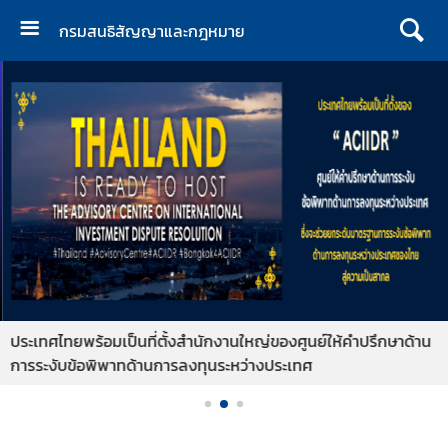
กรมสนธิสัญญาและกฎหมาย
ห
น้
า
เ
เ
ร
ก
เ
กี่
ย
ว
ประเทศไทยพร้อมเป็นที่ตั้งสำนักงานใหญ่ของศูนย์ให้คำปรึกษาด้าน
กั
การระงับข้อพิพาทด้านการลงทุนระหว่างประเทศ
บ
ก
ร
ม