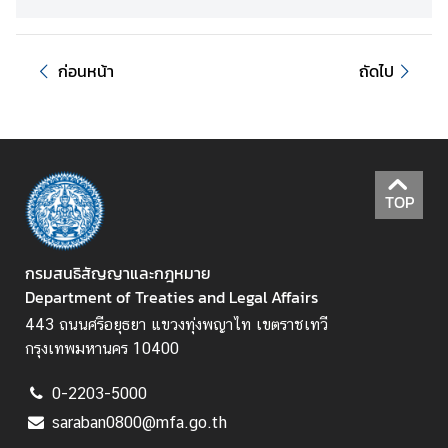
ส
ก่อนหน้า
ถัดไป
น
ธิ
สั
ญ
ญ
TOP
า
ก
กรมสนธิสัญญาและกฎหมาย
ฎ
Department of Treaties and Legal Affairs
ห
443 ถนนศรีอยุธยา แขวงทุ่งพญาไท เขตราชเทวี
ม
กรุงเทพมหานคร 10400
า
ย
0-2203-5000
ร
saraban0800@mfa.go.th
ะ