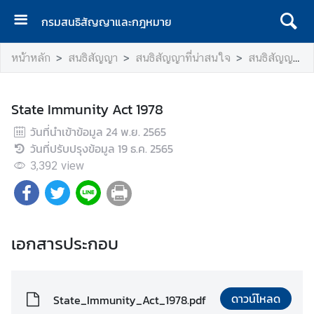
กรมสนธิสัญญาและกฎหมาย
ห
หน้าหลัก
สนธิสัญญา
สนธิสัญญาที่น่าสนใจ
สนธิสัญญาที่น่าสนใจ (ฉบับไม่มีคำแปลภาษาไทย)
น้
า
เ
State Immunity Act 1978
เ
วันที่นำเข้าข้อมูล
ร
24 พ.ย. 2565
วันที่ปรับปรุงข้อมูล
ก
19 ธ.ค. 2565
3,392
view
เ
กี่
ย
ว
เอกสารประกอบ
กั
บ
ก
ร
ดาวน์โหลด
State_Immunity_Act_1978.pdf
ม