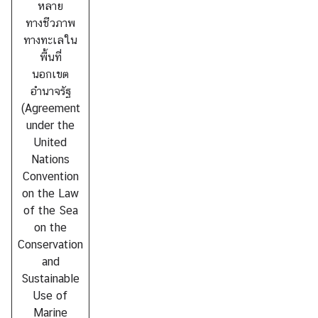
หลาย
ห
ทางชีวภาพ
ว่
ทางทะเลใน
า
พื้นที่
ง
นอกเขต
ป
อำนาจรัฐ
ร
(Agreement
ะ
under the
เ
United
ท
Nations
ศ
Convention
on the Law
ข้
of the Sea
อ
on the
มู
Conservation
ล
and
เ
Sustainable
ข
Use of
ต
Marine