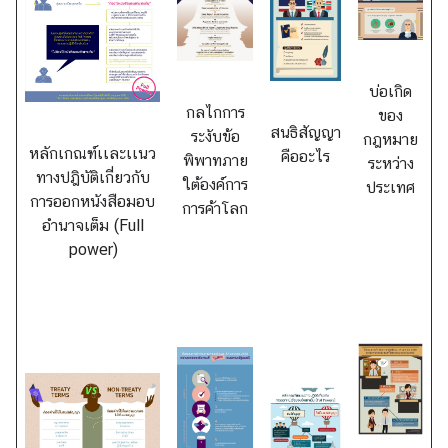
ข้
อ
มู
ล
บ่อเกิด
กลไกการ
ของ
สนธิสัญญา
ระงับข้อ
ก
กฎหมาย
หลักเกณฑ์เเละเเนว
คืออะไร
พิพาทภาย
ฎ
ระหว่าง
ทางปฎิบัติเกี่ยวกับ
ใต้องค์การ
ห
ประเทศ
การออกหนังสือมอบ
การค้าโลก
ม
อำนาจเต็ม (Full
า
power)
ย
/
ร
ะ
เ
บี
ย
บ