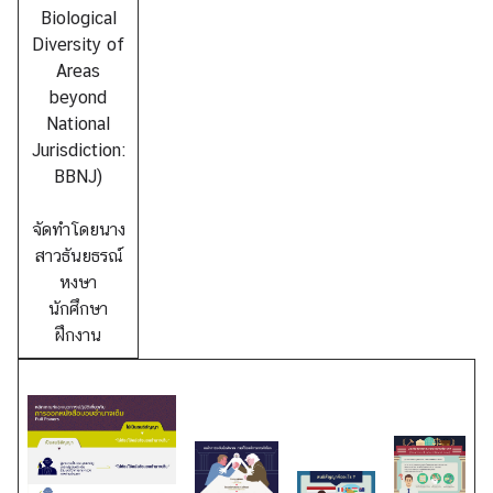
เ
Biological
เ
Diversity of
ด
Areas
น
beyond
National
ภ
Jurisdiction:
า
BBNJ)
ร
กิ
จัดทำโดยนาง
จ
สาวธันยธรณ์
อื่
หงษา
น
นักศึกษา
ฝึกงาน
เ
เ
ห
ล่
ง