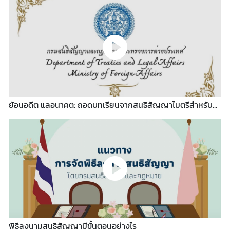
คุ
ณ
ธ
ร
ร
ม
แ
ล
ะ
ย้อนอดีต แลอนาคต: ถอดบทเรียนจากสนธิสัญญาไมตรีสำหรับ
ค
การต่างประเทศของไทย
ว
า
ม
โ
ป
ร่
ง
ใ
ส
พิธีลงนามสนธิสัญญามีขั้นตอนอย่างไร