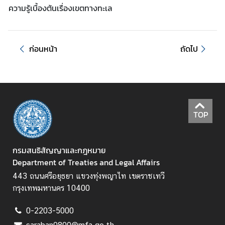
ก
ความรู้เบื้องต้นเรื่องเขตทางทะเล
า
ศ
ก่อนหน้า
ถัดไป
ช่
อ
ง
ท
า
TOP
ง
เ
เ
กรมสนธิสัญญาและกฎหมาย
ส
Department of Treaties and Legal Affairs
ด
443 ถนนศรีอยุธยา แขวงทุ่งพญาไท เขตราชเทวี
ง
กรุงเทพมหานคร 10400
ค
ว
0-2203-5000
า