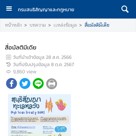
กรมสนธิสัญญาและกฎหมาย
ห
หน้าหลัก
บทความ
เเหล่งข้อมูล
สื่อมัลติมีเดีย
น้
า
เ
สื่อมัลติมีเดีย
เ
วันที่นำเข้าข้อมูล
ร
28 ส.ค. 2566
วันที่ปรับปรุงข้อมูล
ก
8 ต.ค. 2567
9,860
view
เ
กี่
ย
ว
กั
บ
ก
ร
ม