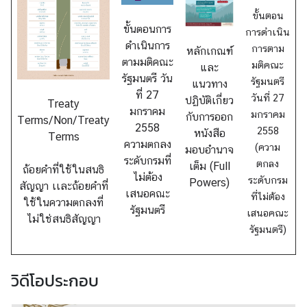
ที่
ขั้นตอน
เ
ขั้นตอนการ
การดำเนิน
กี่
ดำเนินการ
การตาม
ย
หลักเกณฑ์
ตามมติคณะ
มติคณะ
ว
และ
รัฐมนตรี วัน
รัฐมนตรี
ข้
แนวทาง
ที่ 27
วันที่ 27
อ
ปฏิบัติเกี่ยว
Treaty
มกราคม
มกราคม
ง
กับการออก
Terms/Non/Treaty
2558
2558
หนังสือ
Terms
ความตกลง
(ความ
มอบอำนาจ
ก
ระดับกรมที่
ตกลง
เต็ม (Full
ถ้อยคำที่ใช้ในสนธิ
า
ไม่ต้อง
ระดับกรม
Powers)
สัญญา เเละถ้อยคำที่
ร
เสนอคณะ
ที่ไม่ต้อง
ใช้ในความตกลงที่
ส่
รัฐมนตรี
เสนอคณะ
ไม่ใช่สนธิสัญญา
ง
รัฐมนตรี)
เ
ส
ริ
วิดีโอประกอบ
ม