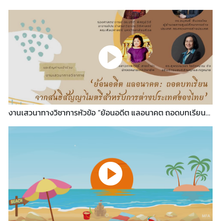
ข่
า
ว
ป
ร
ะ
ช
า
งานเสวนาทางวิชาการหัวข้อ “ย้อนอดีต แลอนาคต ถอดบทเรียน
สั
จากสนธิสัญญาไมตรีสำหรับการต่างประเทศไทย”
ม
พั
น
ธ์
ป
ร
ะ