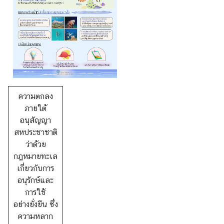
ส
น
ธิ
สั
ญ
ญ
ความตกลง
า
ภายใต้
อนุสัญญา
สหประชาชาติ
ก
ว่าด้วย
ฎ
กฎหมายทะเล
ห
เกี่ยวกับการ
ม
อนุรักษ์และ
า
การใช้
ย
อย่างยั่งยืน ซึ่ง
ร
ความหลาก
ะ