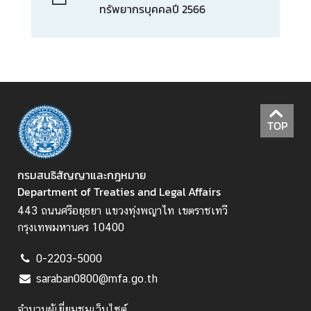
ที่
ทรัพยากรบุคคลปี 2566
เ
กี่
ย
ว
ข้
อ
ง
TOP
ก
กรมสนธิสัญญาและกฎหมาย
า
Department of Treaties and Legal Affairs
ร
443 ถนนศรีอยุธยา แขวงทุ่งพญาไท เขตราชเทวี
ส่
กรุงเทพมหานคร 10400
ง
เ
0-2203-5000
ส
saraban0800@mfa.go.th
ริ
ม
จำนวนผู้เยี่ยมชมเว็บไซต์