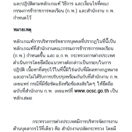
และปฏิบัติตามหลักเกณฑ์ วิธีการ และเงื่อนไขที่คณะ
กรรมการข้าราชการพลเรือน (ก.พ.) และสำนักงาน ก.พ.
ส
กำหนดไว้
น
หมายเหตุ
ธิ
สั
หลักเกณฑ์การบริหารทรัพยากรบุคคลที่ปรากฏในที่นี้เป็น
ญ
หลักเกณฑ์ที่สำนักงานคณะกรรมการข้าราชการพลเรือน
ญ
(ก.พ.) กำหนดขึ้น และ อ.ก.พ. กระทรวงการต่างประเทศ
า
ดำเนินการโดยยึดถือแนวทางดังกล่าวเป็นกรอบในการ
ปฏิบัติ เนื้อหาที่สรุปไว้ในที่นี้มิใช่ฉบับที่มีผลทางกฎหมาย
และอาจไม่ได้รับการปรับปรุงพร้อมกันกับที่สำนักงาน ก.พ.
ก
เผยแพร่ กรณีที่มีข้อขัดแย้งหรือข้อสงสัยใดๆ ให้ยึดถือ
ฎ
ฉบับที่สำนักงาน ก.พ. เผยแพร่ที่
www.ocsc.go.th
เป็น
ห
หลักเสมอ
ม
า
ย
ร
กระทรวงการต่างประเทศมีการบริหารจัดการงาน
ะ
ด้านบุคลากรไว้ที่เดียว คือ สำนักงานปลัดกระทรวง โดยมี