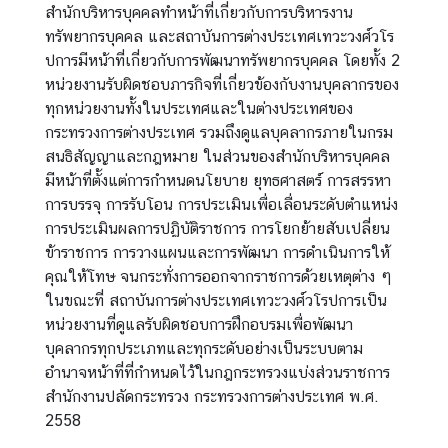
ห
สำนักบริหารบุคคลทำหน้าที่เกี่ยวกับการบริหารงาน
ว่
ทรัพยากรบุคคล และสถาบันการต่างประเทศเทวะวงศ์วโร
า
ปการมีหน้าที่เกี่ยวกับการพัฒนาทรัพยากรบุคคล โดยทั้ง 2
ง
หน่วยงานรับผิดชอบภารกิจที่เกี่ยวข้องกับงานบุคลากรของ
ป
ทุกหน่วยงานทั้งในประเทศและในต่างประเทศของ
ร
กระทรวงการต่างประเทศ รวมถึงดูแลบุคลากรภายในกรม
ะ
สนธิสัญญาและกฎหมาย ในส่วนของสำนักบริหารบุคคล
เ
มีหน้าที่ตั้งแต่การกำหนดนโยบาย ยุทธศาสตร์ การสรรหา
ท
การบรรจุ การรับโอน การประเมินเพื่อเลื่อนระดับตำแหน่ง
ศ
การประเมินผลการปฏิบัติราชการ การโยกย้ายสับเปลี่ยน
ข้าราชการ การวางแผนและการพัฒนา การดำเนินการให้
คุณให้โทษ จนกระทั่งการออกจากราชการด้วยเหตุต่าง ๆ
ข้
ในขณะที่ สถาบันการต่างประเทศเทวะวงศ์วโรปการเป็น
อ
หน่วยงานที่ดูแลรับผิดชอบการฝึกอบรมเพื่อพัฒนา
มู
บุคลากรทุกประเภทและทุกระดับอย่างเป็นระบบตาม
ล
อำนาจหน้าที่ที่กำหนดไว้ในกฎกระทรวงแบ่งส่วนราชการ
เ
สำนักงานปลัดกระทรวง กระทรวงการต่างประเทศ พ.ศ.
ข
2558
ต