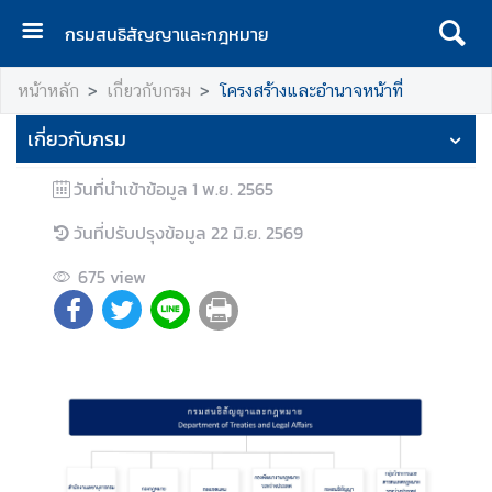
กรมสนธิสัญญาและกฎหมาย
ห
หน้าหลัก
เกี่ยวกับกรม
โครงสร้างและอำนาจหน้าที่
น้
า
เกี่ยวกับกรม
เ
เ
วันที่นำเข้าข้อมูล
1 พ.ย. 2565
ร
ก
วันที่ปรับปรุงข้อมูล
22 มิ.ย. 2569
เ
675
view
กี่
ย
ว
กั
บ
ก
ร
ม