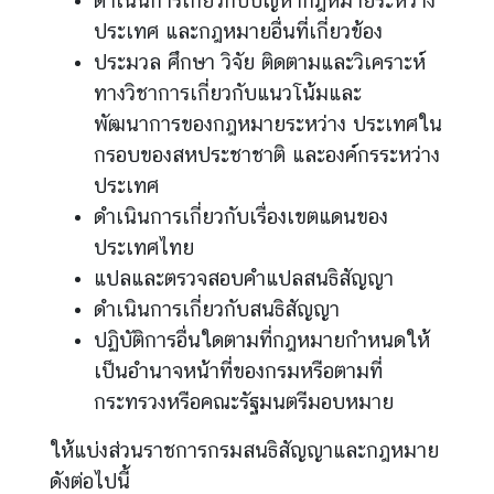
ดำเนินการเกี่ยวกับปัญหากฎหมายระหว่าง
ห
ประเทศ และกฎหมายอื่นที่เกี่ยวข้อง
ว่
ประมวล ศึกษา วิจัย ติดตามและวิเคราะห์
า
ง
ทางวิชาการเกี่ยวกับแนวโน้มและ
ป
พัฒนาการของกฎหมายระหว่าง ประเทศใน
ร
กรอบของสหประชาชาติ และองค์กรระหว่าง
ะ
ประเทศ
เ
ดำเนินการเกี่ยวกับเรื่องเขตแดนของ
ท
ประเทศไทย
ศ
แปลและตรวจสอบคำแปลสนธิสัญญา
ดำเนินการเกี่ยวกับสนธิสัญญา
ข้
ปฏิบัติการอื่นใดตามที่กฎหมายกำหนดให้
อ
เป็นอำนาจหน้าที่ของกรมหรือตามที่
มู
ล
กระทรวงหรือคณะรัฐมนตรีมอบหมาย
เ
ให้แบ่งส่วนราชการกรมสนธิสัญญาและกฎหมาย
ข
ต
ดังต่อไปนี้