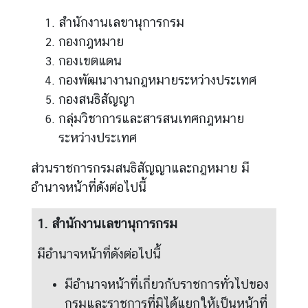
เ
สำนักงานเลขานุการกรม
เ
ด
กองกฎหมาย
น
กองเขตแดน
กองพัฒนางานกฎหมายระหว่างประเทศ
ภ
กองสนธิสัญญา
า
ร
กลุ่มวิชาการและสารสนเทศกฎหมาย
กิ
ระหว่างประเทศ
จ
อื่
ส่วนราชการกรมสนธิสัญญาและกฎหมาย มี
น
อำนาจหน้าที่ดังต่อไปนี้
1. สำนักงานเลขานุการกรม
เ
เ
มีอำนาจหน้าที่ดังต่อไปนี้
ห
ล่
มีอำนาจหน้าที่เกี่ยวกับราชการทั่วไปของ
ง
กรมและราชการที่มิได้แยกให้เป็นหน้าที่