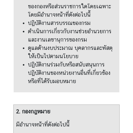
ข้
ของกองหรือส่วนราชการใดโดยเฉพาะ
อ
โดยมีอำนาจหน้าที่ดังต่อไปนี้
มู
ล
ปฏิบัติงานสารบรรณของกรม
ดำเนินการเกี่ยวกับงานช่วยอำนวยการ
และงานเลขานุการของกรม
ก
ดูแลด้านงบประมาณ บุคลากรและพัสดุ
ฎ
ห
ให้เป็นไปตามนโยบาย
ม
ปฏิบัติงานร่วมกับหรือสนับสนุนการ
า
ปฏิบัติงานของหน่วยงานอื่นที่เกี่ยวข้อง
ย
หรือที่ได้รับมอบหมาย
/
ร
ะ
เ
2. กองกฎหมาย
บี
ย
มีอำนาจหน้าที่ดังต่อไปนี้
บ