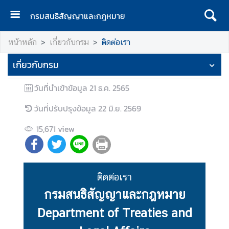
กรมสนธิสัญญาและกฎหมาย
ห
หน้าหลัก
เกี่ยวกับกรม
ติดต่อเรา
น้
า
เกี่ยวกับกรม
เ
เ
วันที่นำเข้าข้อมูล
21 ธ.ค. 2565
ร
ก
วันที่ปรับปรุงข้อมูล
22 มิ.ย. 2569
เ
15,671
view
กี่
ย
ว
ติดต่อเรา
กั
บ
กรมสนธิสัญญาและกฎหมาย
ก
Department of Treaties and
ร
ม