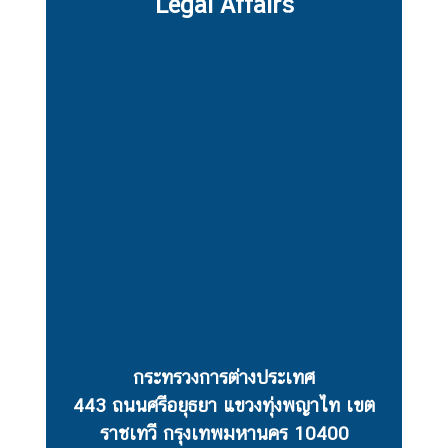
Legal Affairs
ส
น
ธิ
สั
ญ
ญ
า
ก
ฎ
ห
ม
า
กระทรวงการต่างประเทศ
ย
443 ถนนศรีอยุธยา แขวงทุ่งพญาไท เขต
ร
ราชเทวี กรุงเทพมหานคร 10400
ะ