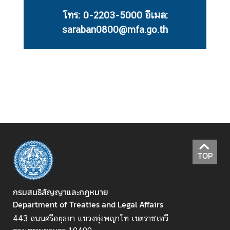
ห
โทร: 0-2203-5000 อีเมล:
ว่
saraban0800@mfa.go.th
า
ง
ป
ร
ะ
เ
ท
ศ
ข้
TOP
อ
มู
ล
กรมสนธิสัญญาและกฎหมาย
เ
Department of Treaties and Legal Affairs
ข
443 ถนนศรีอยุธยา แขวงทุ่งพญาไท เขตราชเทวี
ต