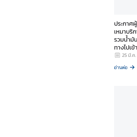
ห
ว่
า
ประกาศผู
ง
เหมาบริ
ป
รวมน้ำมัน
ร
ทางไปเข้
ะ
กรรมการ
เ
25 มี.ค
ท
(RBC) ไท
อ่านต่อ
ศ
บัญชาการ
และตราด 
กัมพูชาสม
ข้
๕ กุมภาพ
อ
ทาง) ณ จ
มู
เจาะจง
ล
เ
ข
ต