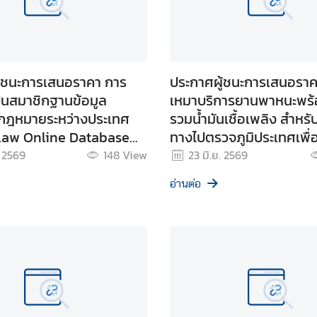
้ชนะการเสนอราคา การ
ประกาศผู้ชนะการเสนอราคา
็นสมาชิกฐานข้อมูล
เหมาบริการยานพาหนะพร้
 กฎหมายระหว่างประเทศ
รวมน้ำมันเชื้อเพลิง สำหรั
Law Online Database
ทางไปตรวจภูมิประเทศเพื่
ฉพาะเจาะจง
การจัดพิธีเปิดหลักเขตแ
. 2569
148
View
23 มิ.ย. 2569
พิเศษฯ อ.เฉลิมพระเกียรติ
อ่านต่อ
โดยวิธีเฉพาะเจาะจง