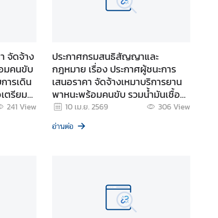
 จัดจ้าง
ประกาศกรมสนธิสัญญาและ
อมคนขับ
กฎหมาย เรื่อง ประกาศผู้ชนะการ
บการเดิน
เสนอราคา จัดจ้างเหมาบริการยาน
อเตรียม
พาหนะพร้อมคนขับ รวมน้ำมันเชื้อ
ดนแบบ
เพลิง สำหรับการเดินทางไปตรวจ
241
View
10 เม.ย. 2569
306
View
 จ.น่าน
สภาพภูมิประเทศและจัดการประชุม
อ่านต่อ
หารือกับ ส่วนราชการในพื้นที่
ชายแดน ไทย - มาเลเซีย ณ จังหวัด
สงขลา และจังหวัดสตูล ระหว่างวันที่
๒๕ - ๒๗ มีนาคม ๒๕๖๙ โดยวิธี
เฉพาะเจาะจง