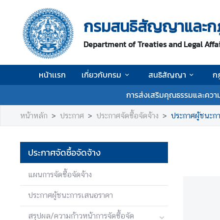
กรมสนธิสัญญาและก
ห
Department of Treaties and Legal Affa
น้
า
เ
หน้าเเรก
เกี่ยวกับกรม
สนธิสัญญา
ก
เ
ร
การส่งเสริมคุณธรรมและความ
ก
หน้าหลัก
ประกาศ
ประกาศจัดซื้อจัดจ้าง
ประกาศผู้ชนะก
เ
กี่
ย
ประกาศจัดซื้อจัดจ้าง
ว
กั
แผนการจัดซื้อจัดจ้าง
บ
ก
ประกาศผู้ชนะการเสนอราคา
ร
สรุปผล/ความก้าวหน้าการจัดซื้อจัด
ม