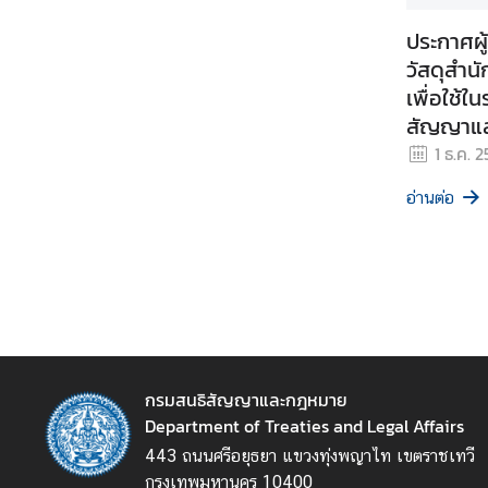
เ
ประกาศผู
เ
ด
วัสดุสำน
น
เพื่อใช้
สัญญาแล
ภ
เจาะจง
1 ธ.ค. 
า
ร
อ่านต่อ
กิ
จ
อื่
น
เ
เ
กรมสนธิสัญญาและกฎหมาย
ห
Department of Treaties and Legal Affairs
ล่
443 ถนนศรีอยุธยา แขวงทุ่งพญาไท เขตราชเทวี
ง
กรุงเทพมหานคร 10400