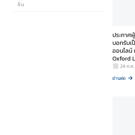
จ้าง
ส
น
ธิ
ประกาศผู
สั
บอกรับเป
ญ
ออนไลน์
ญ
Oxford 
า
โดยวิธีเ
24 ก.ค
อ่านต่อ
ก
ฎ
ห
ม
า
ย
ร
ะ