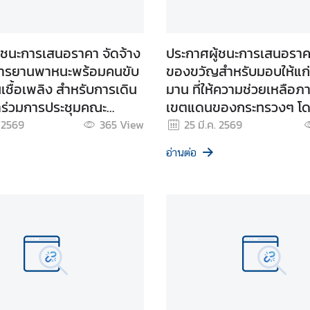
้ชนะการเสนอราคา จัดจ้าง
ประกาศผู้ชนะการเสนอราคา
การยานพาหนะพร้อมคนขับ
ของขวัญสำหรับมอบให้แก่
เชื้อเพลิง สำหรับการเดิน
มาน ที่ให้ความช่วยเหลือภ
าร่วมการประชุมคณะ
เขตแดนของกระทรวงๆ โดย
ชายแดน ส่วนภูมิภาค
เฉพาะเจาะจง
. 2569
365
View
25 มี.ค. 2569
ย - กัมพูชา กอง
อ่านต่อ
ป้องกันชายแดนจันทบุรี
กับภูมิภาคทหารที่ ๓ ของ
ัยพิเศษ ระหว่างวันที่ ๓ -
ันธ์ ๒๕๖๙ (รวมวันเดิน
ังหวัดตราด โดยวิธีเฉพาะ