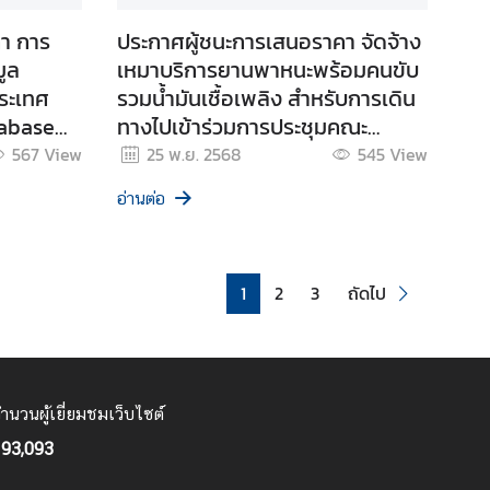
า การ
ประกาศผู้ชนะการเสนอราคา จัดจ้าง
ูล
เหมาบริการยานพาหนะพร้อมคนขับ
ระเทศ
รวมน้ำมันเชื้อเพลิง สำหรับการเดิน
tabase
ทางไปเข้าร่วมการประชุมคณะ
กรรมการชายแดนส่วนภูมิภาค
567
View
25 พ.ย. 2568
545
View
(RBC) ไทย-กัมพูชา ระหว่างวันที่
อ่านต่อ
24-27 สิงหาคม 2568
1
2
3
ถัดไป
ำนวนผู้เยี่ยมชมเว็บไซต์
93,093