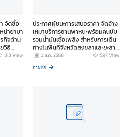
 จัดซื้อ
ประกาศผู้ชนะการเสนอราคา จัดจ้าง
หน่ายามา
เหมาบริการยานพาหนะพร้อมคนขับ
ารกิจด้าน
รวมน้ำมันเชื้อเพลิง สำหรับการเดิน
วิธี
ทางในพื้นที่จังหวัดสงขลาและยะลา
และเดินทางข้ามด่านชายแดนไทย-
313
View
3 ธ.ค. 2568
597
View
มาเลเซียทางบก โดยวิธีเฉพาะ
อ่านต่อ
เจาะจง