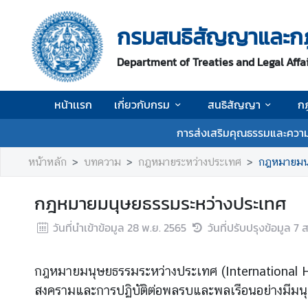
กรมสนธิสัญญาและก
ห
Department of Treaties and Legal Affa
น้
า
เ
หน้าเเรก
เกี่ยวกับกรม
สนธิสัญญา
ก
เ
ร
การส่งเสริมคุณธรรมและความ
ก
หน้าหลัก
บทความ
กฎหมายระหว่างประเทศ
กฎหมายมนุ
เ
กี่
กฎหมายมนุษยธรรมระหว่างประเทศ
ย
ว
วันที่นำเข้าข้อมูล
28 พ.ย. 2565
วันที่ปรับปรุงข้อมูล
7 ส
กั
บ
กฎหมายมนุษยธรรมระหว่างประเทศ (International Hum
ก
ร
สงครามและการปฏิบัติต่อพลรบและพลเรือนอย่างมีมน
ม