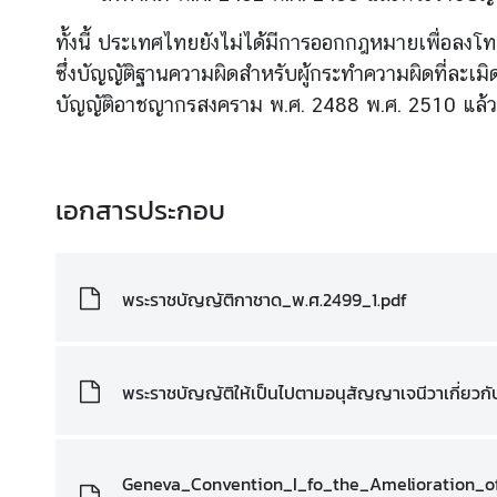
ห
ว่
ทั้งนี้ ประเทศไทยยังไม่ได้มีการออกกฎหมายเพื่อล
า
ซึ่งบัญญัติฐานความผิดสำหรับผู้กระทำความผิดที่ล
ง
บัญญัติอาชญากรสงคราม พ.ศ. 2488 พ.ศ. 2510 แล้ว
ป
ร
ะ
เ
เอกสารประกอบ
ท
ศ
พระราชบัญญัติกาชาด_พ.ศ.2499_1.pdf
ข้
อ
มู
พระราชบัญญัติให้เป็นไปตามอนุสัญญาเจนีวาเกี่ยวก
ล
เ
ข
ต
Geneva_Convention_I_fo_the_Amelioration_o