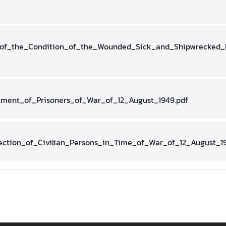
n_of_the_Condition_of_the_Wounded_Sick_and_Shipwrecke
tment_of_Prisoners_of_War_of_12_August_1949.pdf
ction_of_Civilian_Persons_in_Time_of_War_of_12_August_19