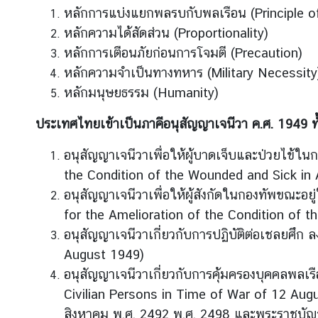
หลักการแบ่งแยกพลรบกับพลเรือน (Principle of
หลักความได้สัดส่วน (Proportionality)
ส
หลักการเตือนภัยก่อนการโจมตี (Precaution)
น
หลักความจำเป็นทางทหาร (Military Necessity
ธิ
หลักมนุษยธรรม (Humanity)
สั
ญ
ประเทศไทยเข้าเป็นภาคีอนุสัญญาเจนีวา ค.ศ. 1949 ทั
ญ
า
อนุสัญญาเจนีวาเพื่อให้ผู้บาดเจ็บและป่วยไข้ใ
the Condition of the Wounded and Sick in 
ก
อนุสัญญาเจนีวาเพื่อให้ผู้สังกัดในกองทัพขณะอย
ฎ
for the Amelioration of the Condition of
ห
อนุสัญญาเจนีวาเกี่ยวกับการปฏิบัติต่อเชลยศึก
ม
August 1949)
า
อนุสัญญาเจนีวาเกี่ยวกับการคุ้มครองบุคคลพลเ
ย
ร
Civilian Persons in Time of War of 12 Augus
ะ
สิงหาคม พ.ศ. 2492 พ.ศ. 2498 และพระราชบัญญ