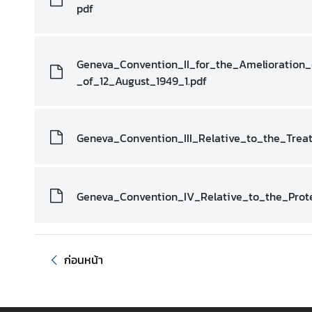
เ
pdf
เ
ด
น
Geneva_Convention_II_for_the_Amelioratio
_of_12_August_1949_1.pdf
ภ
า
ร
กิ
Geneva_Convention_III_Relative_to_the_Trea
จ
อื่
น
Geneva_Convention_IV_Relative_to_the_Prote
เ
เ
ก่อนหน้า
ห
ล่
ง