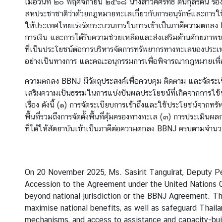
เมื่อวันที่ ๒๐ พฤศจิกายน ๒๕๖๘ นางสาวศศิริทธิ์ ตันกุลรัตน
สหประชาชาติว่าด้วยกฎหมายทะเลเกี่ยวกับการอนุรักษ์และการใช
ให้ประเทศไทยเร่งรัดกระบวนการในการเข้าเป็นภาคีความตกลง B
ส
การเงิน และการได้รับความช่วยเหลือและส่งเสริมด้านศักยภาพขอ
น
ที่เป็นประโยชน์ต่อการบริหารจัดการทรัพยากรทางทะเลของประเ
ธิ
อย่างเป็นทางการ และคณะอนุกรรมการเพื่อพิจารณากฎหมายเพื่
สั
ญ
ความตกลง BBNJ มีวัตถุประสงค์เพื่อควบคุม ติดตาม และจัดร
ญ
เสริมความเป็นธรรมในการแบ่งปันผลประโยชน์ที่เกิดจากการใช้
า
เรื่อง ดังนี้ (๑) การจัดระเบียบการเข้าถึงและใช้ประโยชน์จาก
พื้นที่รวมถึงการจัดตั้งพื้นที่คุ้มครองทางทะเล (๓) การประ
ที่ได้ให้สัตยาบันเข้าเป็นภาคีต่อความตกลง BBNJ ครบตามจำ
ก
ฎ
ห
ม
On 20 November 2025, Ms. Sasirit Tangulrat, Deputy Per
า
Accession to the Agreement under the United Nations Co
ย
beyond national jurisdiction or the BBNJ Agreement. T
ร
maximise national benefits, as well as safeguard Thailan
ะ
mechanisms, and access to assistance and capacity-bui