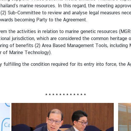
ailand’s marine resources. In this regard, the meeting appro
 (2) Sub-Committee to review and analyse legal measures necess
towards becoming Party to the Agreement.
n the activities in relation to marine genetic resources (MGRs
ational jurisdiction, which are considered the common heritag
haring of benefits (2) Area Based Management Tools, including
r of Marine Technology).
lfilling the condition required for its entry into force, the A
* * * * * * * * * * * *