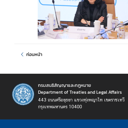
เ
เ
ด
น
ภ
า
ร
ก่อนหน้า
กิ
จ
อื่
น
กรมสนธิสัญญาและกฎหมาย
Department of Treaties and Legal Affairs
เ
443 ถนนศรีอยุธยา แขวงทุ่งพญาไท เขตราชเทวี
เ
กรุงเทพมหานคร 10400
ห
ล่
ง