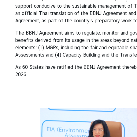
ห
support conducive to the sustainable management of Th
ว่
an official Thai translation of the BBNJ Agreement and
า
Agreement, as part of the country’s preparatory work 
ง
ป
The BBNJ Agreement aims to regulate, monitor and gover
ร
benefits derived from its usage in the areas beyond n
ะ
elements: (1) MGRs, including the fair and equitable s
เ
Assessments and (4) Capacity Building and the Transfe
ท
As 60 States have ratified the BBNJ Agreement thereby fu
ศ
2026
ข้
อ
มู
ล
เ
ข
ต