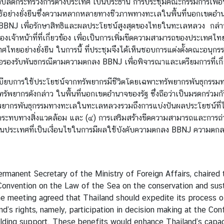
์ รองปลัดกระทรวงการต่างประเทศ เป็นประธาน การประชุมคณะกรรมการเพื่
้อย่างยั่งยืนซึ่งความหลากหลายทางชีวภาพทางทะเลในพื้นที่นอกเขตอำนา
BNJ เพื่อรักษาสิทธิและผลประโยชน์สูงสุดของไทยในทะเลหลวง กล่าวคือ
งเจ้าหน้าที่ที่เกี่ยวข้อง เพื่อเป็นการเพิ่มขีดความสามารถของประเทศไ
ทศไทยอย่างยั่งยืน ในการนี้ ที่ประชุมจึงได้เห็นชอบการแต่งตั้งคณ
อรองรับพันธกรณีตามความตกลง BBNJ เพื่อพิจารณาและเตรียมการที่เก
ะเบียบการใช้ประโยชน์จากทรัพยากรมีชีวิตโดยเฉพาะทรัพยากรพันธุกรร
ทรัพยากรดังกล่าว ในพื้นที่นอกเขตอำนาจของรัฐ ซึ่งถือว่าเป็นมรดกร
ทรัพยากรพันธุกรรมทางทะเลในทะเลหลวงรวมถึงการแบ่งปันผลประโยชน์ที่ได
เมินผลกระทบทางสิ่งแวดล้อม และ (๔) การเสริมสร้างขีดความสามารถและก
นวนประเทศที่เป็นเงื่อนไขในการมีผลใช้บังคับความตกลง BBNJ ความตก
manent Secretary of the Ministry of Foreign Affairs, chaired 
nvention on the Law of the Sea on the conservation and sustai
he meeting agreed that Thailand should expedite its process 
d’s rights, namely, participation in decision making at the Con
lding support. These benefits would enhance Thailand’s capaci