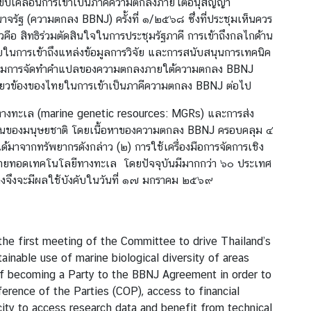
อขับเคลื่อนการเข้าเป็นภาคีความตกลงภายใต้อนุสัญญา
จรัฐ (ความตกลง BBNJ) ครั้งที่ ๑/๒๕๖๘ ซึ่งที่ประชุมเห็นควร
 สิทธิร่วมตัดสินใจในการประชุมรัฐภาคี การเข้าถึงกลไกด้าน
ทยในการเข้าถึงแหล่งข้อมูลการวิจัย และการสนับสนุนการเทคนิค
ะอนุกรรมการจัดทำคำแปลของความตกลงภายใต้ความตกลง BBNJ
ี่ยวข้องของไทยในการเข้าเป็นภาคีความตกลง BBNJ ต่อไป
มทางทะเล (marine genetic resources: MGRs) และการส่ง
่วมกันของมนุษยชาติ โดยเนื้อหาของความตกลง BBNJ ครอบคลุม ๔
้มาจากทรัพยากรดังกล่าว (๒) การใช้เครื่องมือการจัดการเชิง
ารถ่ายทอดเทคโนโลยีทางทะเล โดยปัจจุบันมีมากกว่า ๖๐ ประเทศ
ลงจึงจะมีผลใช้บังคับในวันที่ ๑๗ มกราคม ๒๕๖๙
the first meeting of the Committee to drive Thailand’s
nable use of marine biological diversity of areas
of becoming a Party to the BBNJ Agreement in order to
ference of the Parties (COP), access to financial
ty to access research data and benefit from technical