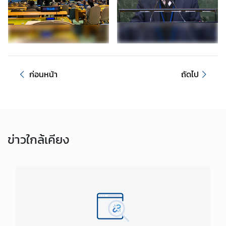
เ
เ
ด
น
ภ
ก่อนหน้า
ถัดไป
า
ร
กิ
จ
อื่
น
ข่าว
ใกล้เคียง
เ
เ
ห
ล่
ง