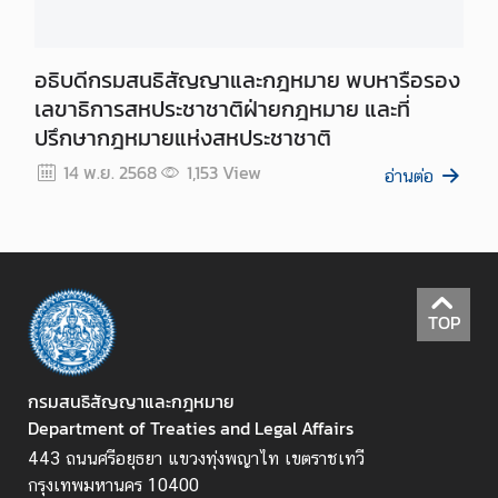
ข้
อ
มู
อธิบดีกรมสนธิสัญญาและกฎหมาย พบหารือรอง
ล
เลขาธิการสหประชาชาติฝ่ายกฎหมาย และที่
ปรึกษากฎหมายแห่งสหประชาชาติ
ก
14 พ.ย. 2568
1,153
View
อ่านต่อ
ฎ
ห
ม
า
ย
/
TOP
ร
ะ
เ
กรมสนธิสัญญาและกฎหมาย
บี
Department of Treaties and Legal Affairs
ย
443 ถนนศรีอยุธยา แขวงทุ่งพญาไท เขตราชเทวี
บ
กรุงเทพมหานคร 10400