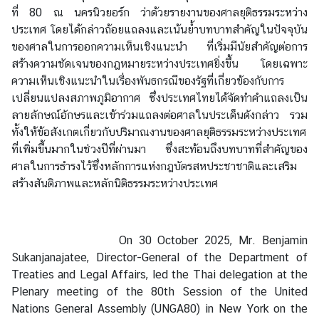
ที่ 80 ณ นครนิวยอร์ก ว่าด้วยรายงานของศาลยุติธรรมระหว่าง
ประเทศ โดยได้กล่าวถ้อยแถลงและเน้นย้ำบทบาทสำคัญในปัจจุบัน
ส
ของศาลในการออกความเห็นเชิงแนะนำ ที่เริ่มมีนัยสำคัญต่อการ
น
สร้างความชัดเจนของกฎหมายระหว่างประเทศยิ่งขึ้น โดยเฉพาะ
ธิ
ความเห็นเชิงแนะนำในเรื่องพันธกรณีของรัฐที่เกี่ยวข้องกับการ
สั
เปลี่ยนแปลงสภาพภูมิอากาศ ซึ่งประเทศไทยได้จัดทำคำแถลงเป็น
ญ
ลายลักษณ์อักษรและเข้าร่วมแถลงต่อศาลในประเด็นดังกล่าว รวม
ญ
ทั้งให้ข้อสังเกตเกี่ยวกับปริมาณงานของศาลยุติธรรมระหว่างประเทศ
า
ที่เพิ่มขึ้นมากในช่วงปีที่ผ่านมา ซึ่งสะท้อนถึงบทบาทที่สำคัญของ
ศาลในการธำรงไว้ซึ่งหลักการแห่งกฎบัตรสหประชาชาติและเสริม
สร้างสันติภาพและหลักนิติธรรมระหว่างประเทศ
ก
ฎ
ห
On 30 October 2025, Mr. Benjamin
ม
Sukanjanajatee, Director-General of the Department of
า
Treaties and Legal Affairs, led the Thai delegation at the
ย
Plenary meeting of the 80th Session of the United
ร
Nations General Assembly (UNGA80) in New York on the
ะ