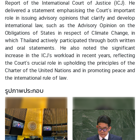
Report of the International Court of Justice (ICJ). He
ห
delivered a statement emphasising the Court’s important
ว่
role in issuing advisory opinions that clarify and develop
า
international law, such as the Advisory Opinion on the
ง
Obligations of States in respect of Climate Change, in
ป
which Thailand actively participated through both written
ร
and oral statements. He also noted the significant
ะ
increase in the ICJ’s workload in recent years, reflecting
เ
the Court’s crucial role in upholding the principles of the
ท
Charter of the United Nations and in promoting peace and
ศ
the international rule of law.
รูปภาพประกอบ
ข้
อ
มู
ล
เ
ข
ต