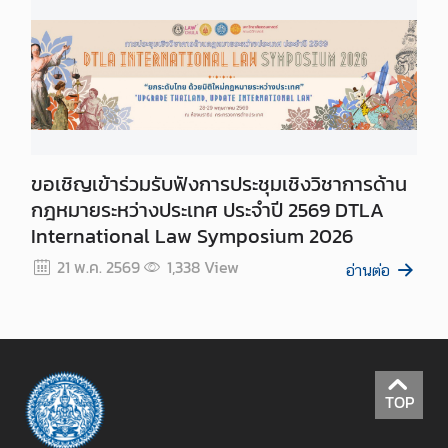
เ
เ
ด
น
ภ
า
ร
ขอเชิญเข้าร่วมรับฟังการประชุมเชิงวิชาการด้าน
กิ
กฎหมายระหว่างประเทศ ประจำปี 2569 DTLA
จ
International Law Symposium 2026
อื่
21 พ.ค. 2569
1,338
View
น
อ่านต่อ
เ
เ
ห
TOP
ล่
ง