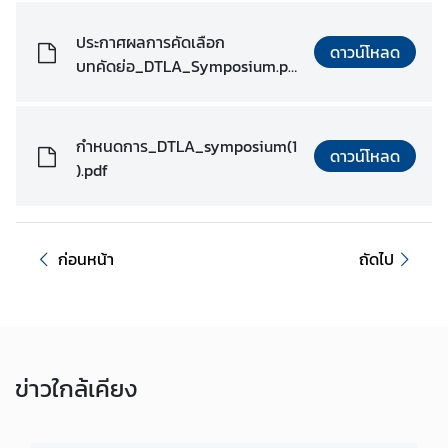
ห
ว่
ประกาศผลการคัดเลือก
ดาวน์โหลด
า
บทคัดย่อ_DTLA_Symposium.pd
ง
f
ป
ร
กำหนดการ_DTLA_symposium(1
ะ
ดาวน์โหลด
).pdf
เ
ท
ศ
ก่อนหน้า
ถัดไป
ข้
อ
มู
ล
ข่าว
ใกล้เคียง
เ
ข
ต