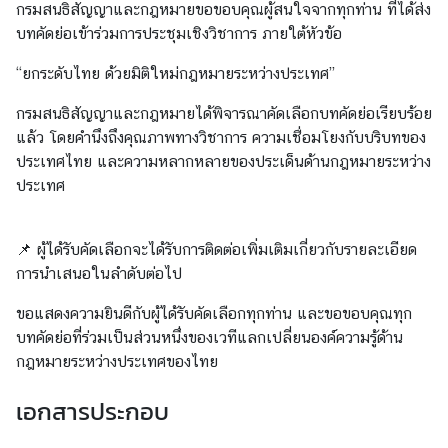
กรมสนธิสัญญาและกฎหมายขอขอบคุณผู้สนใจจากทุกท่าน ที่ได้ส่ง
บทคัดย่อเข้าร่วมการประชุมเชิงวิชาการ ภายใต้หัวข้อ
ส
“ยกระดับไทย ด้วยมิติใหม่กฎหมายระหว่างประเทศ”
น
ธิ
กรมสนธิสัญญาและกฎหมายได้พิจารณาคัดเลือกบทคัดย่อเรียบร้อย
สั
แล้ว โดยคำนึงถึงคุณภาพทางวิชาการ ความเชื่อมโยงกับบริบทของ
ญ
ประเทศไทย และความหลากหลายของประเด็นด้านกฎหมายระหว่าง
ญ
ประเทศ
า
📌 ผู้ได้รับคัดเลือกจะได้รับการติดต่อเพิ่มเติมเกี่ยวกับรายละเอียด
ก
การนำเสนอในลำดับต่อไป
ฎ
ขอแสดงความยินดีกับผู้ได้รับคัดเลือกทุกท่าน และขอขอบคุณทุก
ห
บทคัดย่อที่ร่วมเป็นส่วนหนึ่งของเวทีแลกเปลี่ยนองค์ความรู้ด้าน
ม
กฎหมายระหว่างประเทศของไทย
า
ย
เอกสารประกอบ
ร
ะ