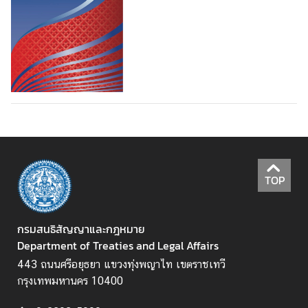
ห
ว่
า
ง
ป
ร
ะ
เ
ท
ศ
TOP
ข้
อ
กรมสนธิสัญญาและกฎหมาย
มู
Department of Treaties and Legal Affairs
ล
443 ถนนศรีอยุธยา แขวงทุ่งพญาไท เขตราชเทวี
เ
กรุงเทพมหานคร 10400
ข
ต