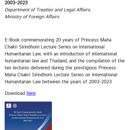
2003-2023
Department of Treaties and Legal Affairs,
Ministry of Foreign Affairs
ส
น
ธิ
สั
E-Book commemorating 20 years of Princess Maha
ญ
Chakri Sirindhorn Lecture Series on International
ญ
Humanitarian Law, with an introduction of international
า
humanitarian law and Thailand, and the compilation of the
ten lectures delivered during the prestigious Princess
Maha Chakri Sirindhorn Lecture Series on International
ก
Humanitarian Law between the years of 2003-2023
ฎ
ห
Download
here
ม
า
ย
ร
ะ