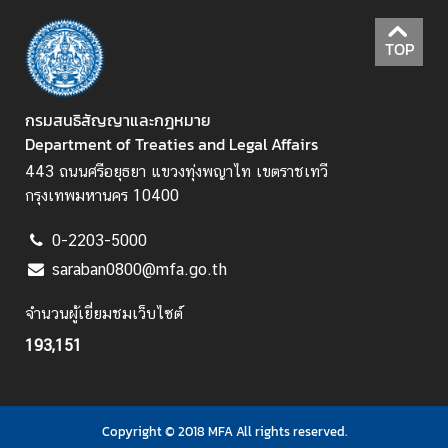
ห
ว่
TOP
า
ง
ป
กรมสนธิสัญญาและกฎหมาย
ร
Department of Treaties and Legal Affairs
ะ
443 ถนนศรีอยุธยา แขวงทุ่งพญาไท เขตราชเทวี
เ
กรุงเทพมหานคร 10400
ท
ศ
0-2203-5000
saraban0800@mfa.go.th
ข้
จำนวนผู้เยี่ยมชมเว็บไซต์
อ
มู
193,151
ล
เ
ข
Copyright © 2018 MFA All rights reserved.
ต