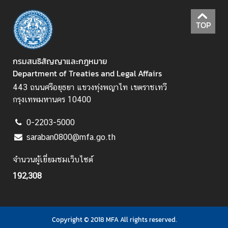
ห
ว่
TOP
า
ง
ป
กรมสนธิสัญญาและกฎหมาย
ร
Department of Treaties and Legal Affairs
ะ
443 ถนนศรีอยุธยา แขวงทุ่งพญาไท เขตราชเทวี
เ
กรุงเทพมหานคร 10400
ท
ศ
0-2203-5000
saraban0800@mfa.go.th
ข้
จำนวนผู้เยี่ยมชมเว็บไซต์
อ
มู
192,308
ล
เ
ข
Copyright © 2018 MFA All rights reserved.
ต