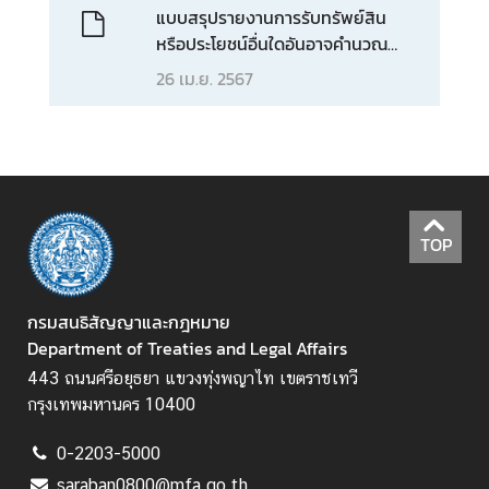
ห
แบบสรุปรายงานการรับทรัพย์สิน
ว่
หรือประโยชน์อื่นใดอันอาจคำนวณ
า
เป็นเงินได้_2567
26 เม.ย. 2567
ง
ป
ร
ะ
เ
ท
TOP
ศ
ข้
กรมสนธิสัญญาและกฎหมาย
อ
Department of Treaties and Legal Affairs
มู
443 ถนนศรีอยุธยา แขวงทุ่งพญาไท เขตราชเทวี
ล
กรุงเทพมหานคร 10400
เ
ข
0-2203-5000
ต
saraban0800@mfa.go.th