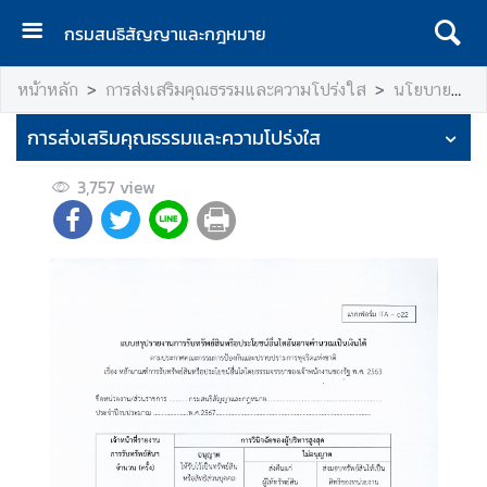
กรมสนธิสัญญาและกฎหมาย
ห
หน้าหลัก
การส่งเสริมคุณธรรมและความโปร่งใส
นโยบายและมาตรการเสริมสร้างคุณธรรมและความโปร่งใส
น้
า
การส่งเสริมคุณธรรมและความโปร่งใส
เ
เ
3,757
view
ร
ก
เ
กี่
ย
ว
กั
บ
ก
ร
ม