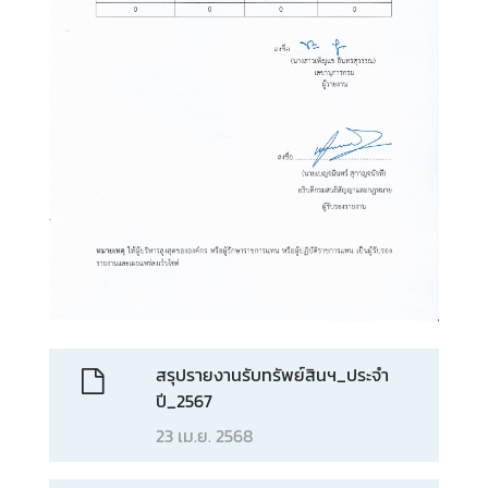
ส
น
ธิ
สั
ญ
ญ
า
ก
ฎ
ห
ม
สรุปรายงานรับทรัพย์สินฯ_ประจำ
า
ปี_2567
ย
23 เม.ย. 2568
ร
ะ